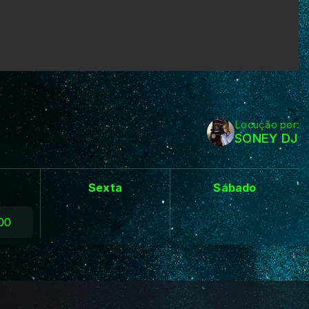
Locução por:
SONEY DJ
Sexta
Sábado
:00